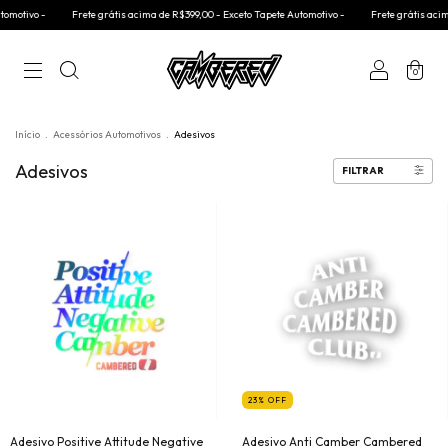
Frete grátis acima de R$399,00 - Exceto Tapete Automotivo -
Frete grátis acima de R$399,0
0
Início
.
Acessórios Automotivos
.
Adesivos
Adesivos
FILTRAR
23
%
OFF
Adesivo Positive Attitude Negative
Adesivo Anti Camber Cambered