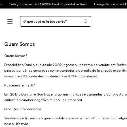
Frete grátis acima de R$399,00 - Exceto Tapete Automotivo -
Frete grátis acima de R$399,
Quem Somos
Quem Somos?
Proprietário Danilo que desde 2002 ingressou no ramo de vendas em Surfshop
passou por várias empresas como vendedor e gerente de loja, após experiên
novos até 2021 onde decidiu dedicar-se 100% a Cambered.
Nascemos em 2017
Em 2017 o Danilo tentou trazer algumas marcas relacionadas a Cultura Auto
cultura do camber negativo, fundou a Cambered.
Produtos diferenciados
Vendemos e trazemos alguns produtos que esteja em alta no mercado, alguns
nosso Lifestyle.