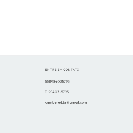
ENTRE EM CONTATO
5511984035795
11 98403-5795
cambered.br@gmail.com