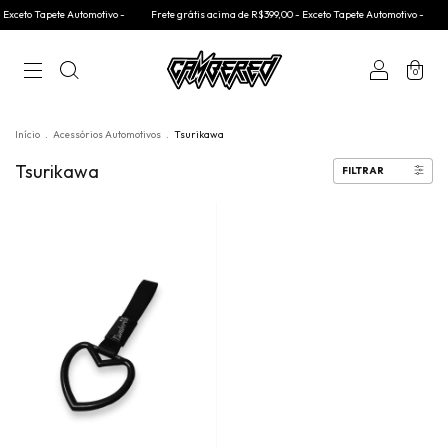
 Exceto Tapete Automotivo -
Frete grátis acima de R$399,00 - Exceto Tapete Automotivo -
0
Início
.
Acessórios Automotivos
.
Tsurikawa
Tsurikawa
FILTRAR