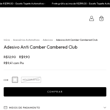
te Automotivo -
Frete grátis acima de R$399,00 - Exceto Tapete Automotivo -
Frete gráti
0
Início
.
Acessórios Automotivos
.
Adesivos
.
Adesivo Anti Camber Cambered Club
Adesivo Anti Camber Cambered Club
R$12,90
R$9,90
R$9,41
com
Pix
HOLOGRÁFICO
COR
MEIOS DE PAGAMENTO