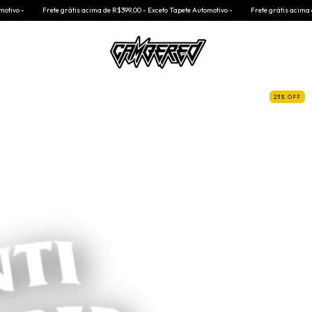
 acima de R$399,00 - Exceto Tapete Automotivo -
Frete grátis acima de R$399,00 - Exceto Tape
23
%
OFF