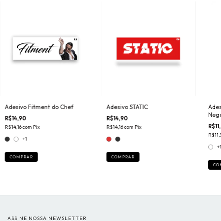
Adesivo Fitment do Chef
Adesivo STATIC
Ades
Nega
R$14,90
R$14,90
R$11
R$14,16
com
Pix
R$14,16
com
Pix
R$11,
+1
+
COMPRAR
COMPRAR
CO
ASSINE NOSSA NEWSLETTER